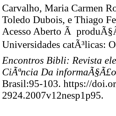
Carvalho, Maria Carmen R
Toledo Dubois, e Thiago F
Acesso Aberto Ã produÃ§Ã£
Universidades catÃ³licas:
Encontros Bibli: Revista e
CiÃªncia Da informaÃ§Ã£
Brasil:95-103. https://doi.
2924.2007v12nesp1p95.