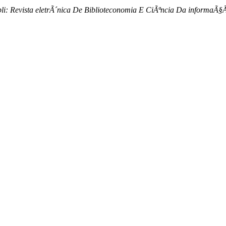
bli: Revista eletrÃ´nica De Biblioteconomia E CiÃªncia Da informaÃ§