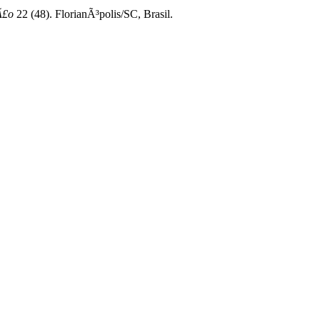
Ã£o
22 (48). FlorianÃ³polis/SC, Brasil.