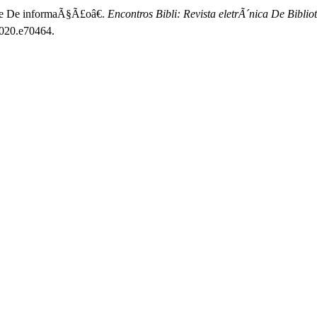
te De informaÃ§Ã£oâ€.
Encontros Bibli: Revista eletrÃ´nica De Bib
2020.e70464.