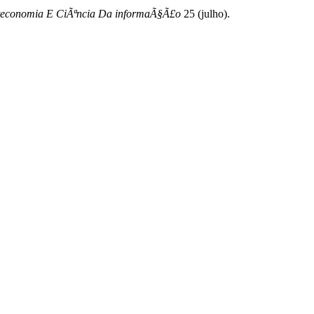
lioteconomia E CiÃªncia Da informaÃ§Ã£o
25 (julho).