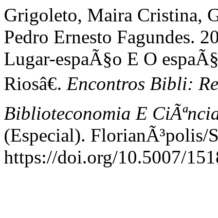
Grigoleto, Maira Cristina, 
Pedro Ernesto Fagundes. 20
Lugar-espaÃ§o E O espaÃ§
Riosâ€.
Encontros Bibli: Re
Biblioteconomia E CiÃªnc
(Especial). FlorianÃ³polis/
https://doi.org/10.5007/15