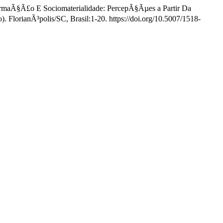
formaÃ§Ã£o E Sociomaterialidade: PercepÃ§Ãµes a Partir Da
. FlorianÃ³polis/SC, Brasil:1-20. https://doi.org/10.5007/1518-