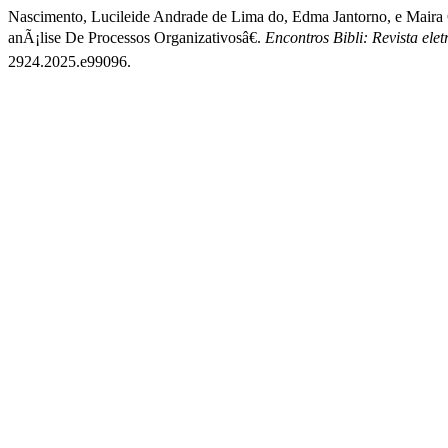
Nascimento, Lucileide Andrade de Lima do, Edma Jantorno, e Maira
anÃ¡lise De Processos Organizativosâ€.
Encontros Bibli: Revista el
2924.2025.e99096.