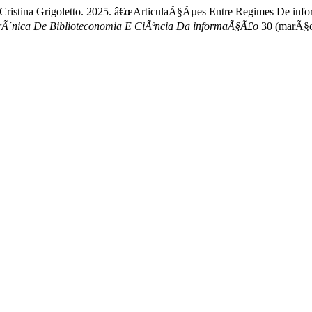
 Cristina Grigoletto. 2025. â€œArticulaÃ§Ãµes Entre Regimes De in
etrÃ´nica De Biblioteconomia E CiÃªncia Da informaÃ§Ã£o
30 (marÃ§o)