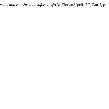
lioteconomia e ciÃªncia da informaÃ§Ã£o
. FlorianÃ³polis/SC, Brasil, p.