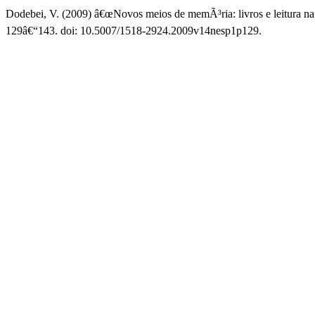
Dodebei, V. (2009) â€œNovos meios de memÃ³ria: livros e leitura 
129â€“143. doi: 10.5007/1518-2924.2009v14nesp1p129.