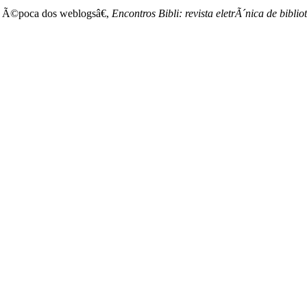
na Ã©poca dos weblogsâ€,
Encontros Bibli: revista eletrÃ´nica de bib