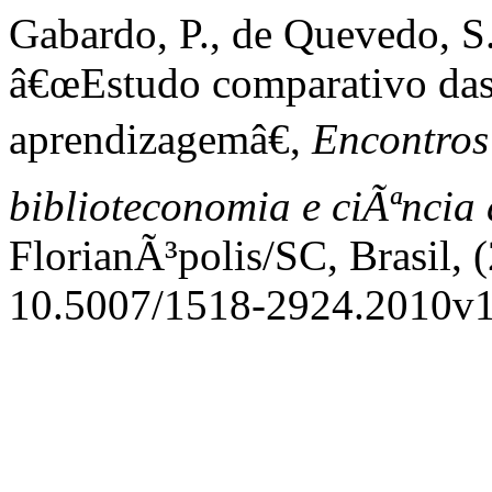
Gabardo, P., de Quevedo, S. 
â€œEstudo comparativo das 
aprendizagemâ€,
Encontros 
biblioteconomia e ciÃªnci
FlorianÃ³polis/SC, Brasil, (
10.5007/1518-2924.2010v