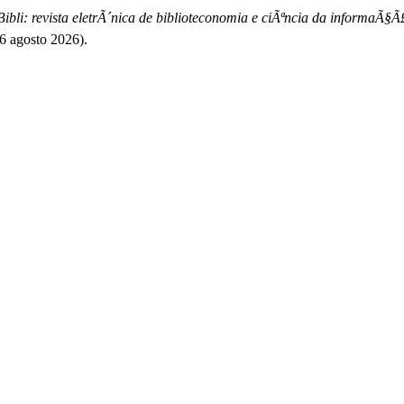
ibli: revista eletrÃ´nica de biblioteconomia e ciÃªncia da informaÃ§Ã
 6 agosto 2026).