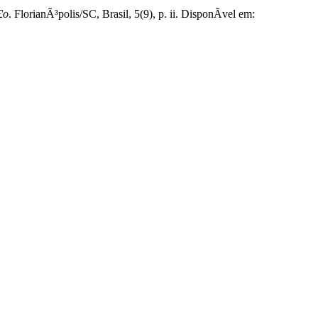
£o
. FlorianÃ³polis/SC, Brasil, 5(9), p. ii. DisponÃ­vel em: