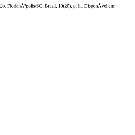
Ã£o
. FlorianÃ³polis/SC, Brasil, 10(20), p. iii. DisponÃ­vel em: