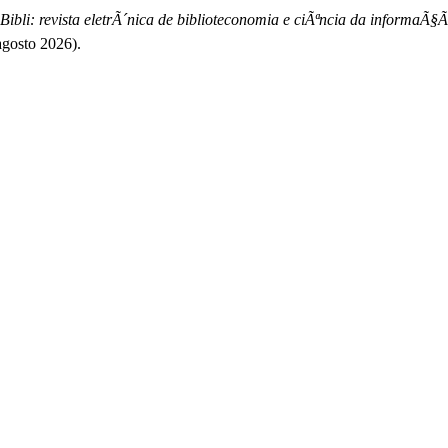
Bibli: revista eletrÃ´nica de biblioteconomia e ciÃªncia da informaÃ§
agosto 2026).