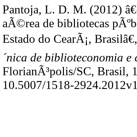
Pantoja, L. D. M. (2012) 
aÃ©rea de bibliotecas pÃºbl
Estado do CearÃ¡, Brasilâ€
´nica de biblioteconomia e
FlorianÃ³polis/SC, Brasil, 
10.5007/1518-2924.2012v