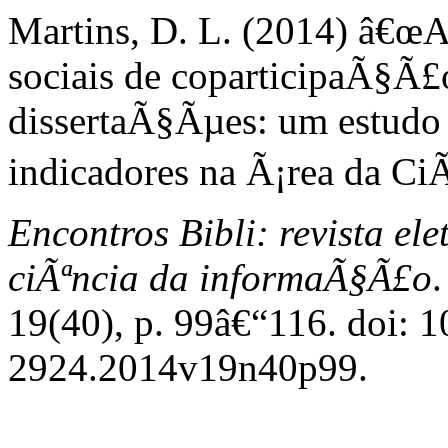
Martins, D. L. (2014) â€œ
sociais de coparticipaÃ§Ã£o
dissertaÃ§Ãµes: um estudo d
indicadores na Ã¡rea da C
Encontros Bibli: revista el
ciÃªncia da informaÃ§Ã£o
.
19(40), p. 99â€“116. doi: 
2924.2014v19n40p99.