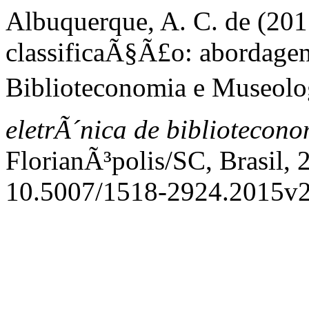
Albuquerque, A. C. de (20
classificaÃ§Ã£o: abordagen
Biblioteconomia e Museolo
eletrÃ´nica de bibliotecon
FlorianÃ³polis/SC, Brasil, 
10.5007/1518-2924.2015v