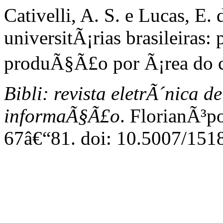
Cativelli, A. S. e Lucas, E
universitÃ¡rias brasileiras: 
produÃ§Ã£o por Ã¡rea do 
Bibli: revista eletrÃ´nica d
informaÃ§Ã£o
. FlorianÃ³po
67â€“81. doi: 10.5007/15