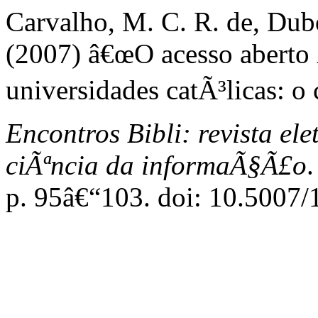
Carvalho, M. C. R. de, Dubo
(2007) â€œO acesso aberto
universidades catÃ³licas: 
Encontros Bibli: revista el
ciÃªncia da informaÃ§Ã£o
.
p. 95â€“103. doi: 10.5007