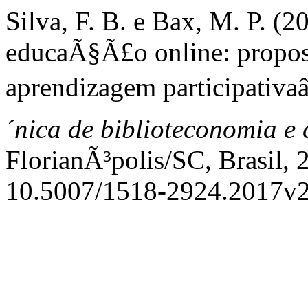
Silva, F. B. e Bax, M. P. 
educaÃ§Ã£o online: propos
aprendizagem participativaâ
´nica de biblioteconomia e
FlorianÃ³polis/SC, Brasil, 
10.5007/1518-2924.2017v