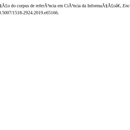
uÃ§Ã£o do corpus de referÃªncia em CiÃªncia da InformaÃ§Ã£oâ€,
Enco
: 10.5007/1518-2924.2019.e65166.