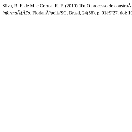
Silva, B. F. de M. e Correa, R. F. (2019) â€œO processo de constr
informaÃ§Ã£o
. FlorianÃ³polis/SC, Brasil, 24(56), p. 01â€“27. doi