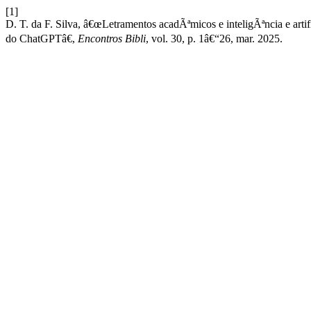
[1]
D. T. da F. Silva, â€œLetramentos acadÃªmicos e inteligÃªncia e ar
do ChatGPTâ€,
Encontros Bibli
, vol. 30, p. 1â€“26, mar. 2025.