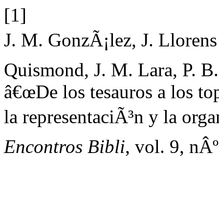
[1]
J. M. GonzÃ¡lez, J. Llorens
Quismond, J. M. Lara, P. B.
â€œDe los tesauros a los to
la representaciÃ³n y la orga
Encontros Bibli
, vol. 9, nÂ