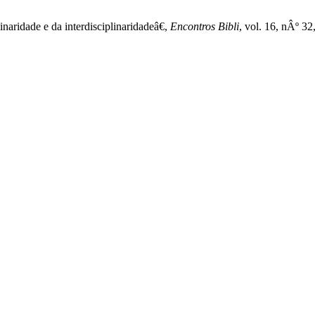
naridade e da interdisciplinaridadeâ€,
Encontros Bibli
, vol. 16, nÂº 32