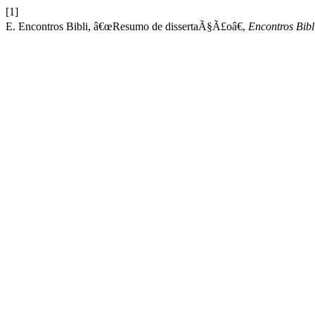
[1]
E. Encontros Bibli, â€œResumo de dissertaÃ§Ã£oâ€,
Encontros Bibl