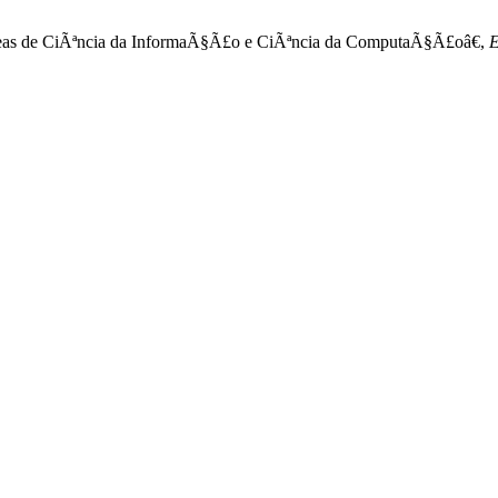
¡reas de CiÃªncia da InformaÃ§Ã£o e CiÃªncia da ComputaÃ§Ã£oâ€,
E