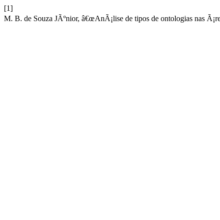
[1]
M. B. de Souza JÃºnior, â€œAnÃ¡lise de tipos de ontologias nas Ã