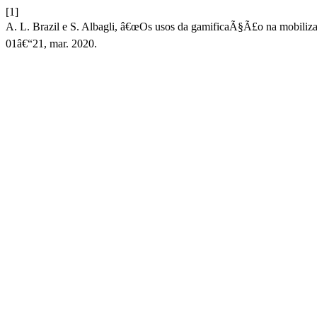
[1]
A. L. Brazil e S. Albagli, â€œOs usos da gamificaÃ§Ã£o na mobiliz
01â€“21, mar. 2020.