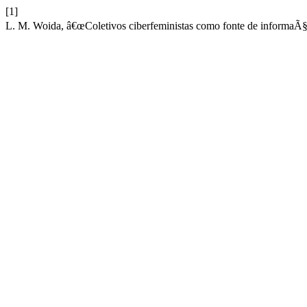
[1]
L. M. Woida, â€œColetivos ciberfeministas como fonte de informaÃ