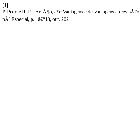
[1]
P. Pedri e R. F. . AraÃºjo, â€œVantagens e desvantagens da revisÃ£o p
nÂº Especial, p. 1â€“18, out. 2021.