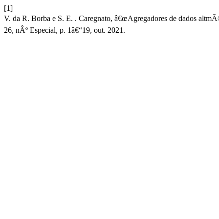
[1]
V. da R. Borba e S. E. . Caregnato, â€œAgregadores de dados altmÃ©t
26, nÂº Especial, p. 1â€“19, out. 2021.