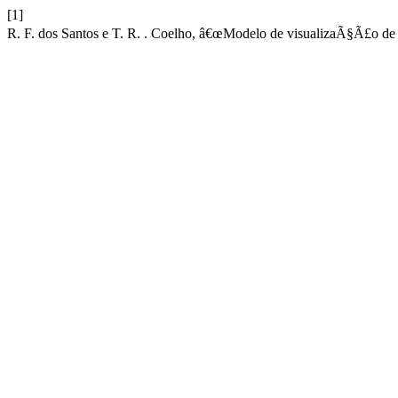
[1]
R. F. dos Santos e T. R. . Coelho, â€œModelo de visualizaÃ§Ã£o de 