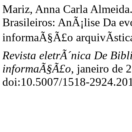
Mariz, Anna Carla Almeida
Brasileiros: AnÃ¡lise Da 
informaÃ§Ã£o arquivÃ­stica
Revista eletrÃ´nica De Bib
informaÃ§Ã£o
, janeiro de 
doi:10.5007/1518-2924.20