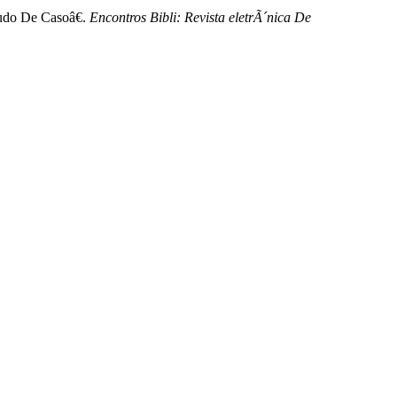
udo De Casoâ€.
Encontros Bibli: Revista eletrÃ´nica De