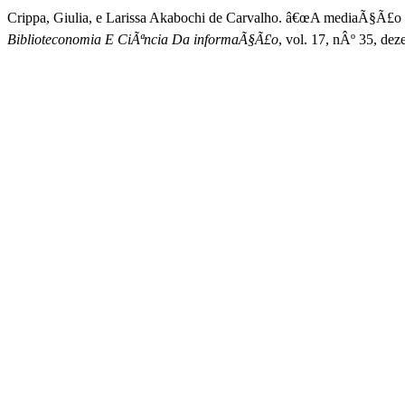
Crippa, Giulia, e Larissa Akabochi de Carvalho. â€œA mediaÃ§Ã£
Biblioteconomia E CiÃªncia Da informaÃ§Ã£o
, vol. 17, nÂº 35, d