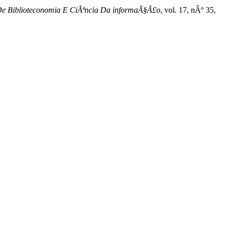
a De Biblioteconomia E CiÃªncia Da informaÃ§Ã£o
, vol. 17, nÂº 35,