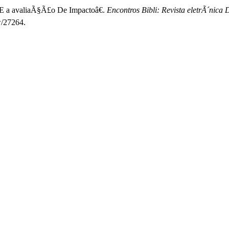
E a avaliaÃ§Ã£o De Impactoâ€.
Encontros Bibli: Revista eletrÃ´nic
w/27264.