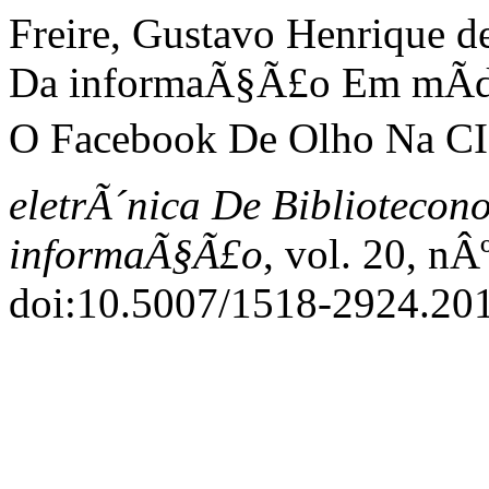
Freire, Gustavo Henrique d
Da informaÃ§Ã£o Em mÃ­di
O Facebook De Olho Na CI
eletrÃ´nica De Bibliotecon
informaÃ§Ã£o
, vol. 20, nÂ
doi:10.5007/1518-2924.20