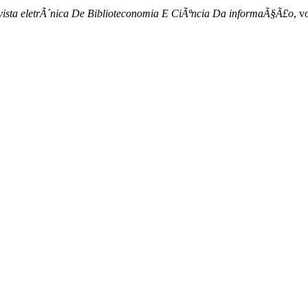
evista eletrÃ´nica De Biblioteconomia E CiÃªncia Da informaÃ§Ã£o
, v