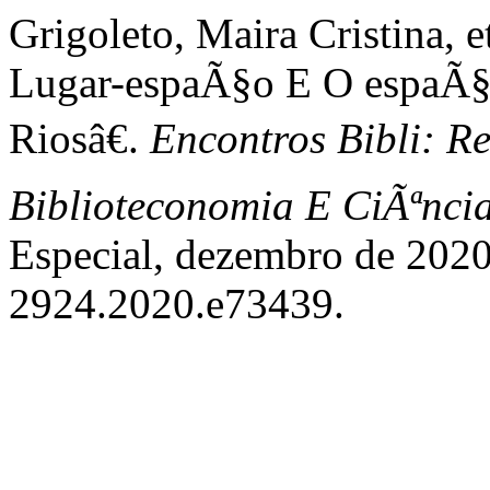
Grigoleto, Maira Cristina, e
Lugar-espaÃ§o E O espaÃ§
Riosâ€.
Encontros Bibli: Re
Biblioteconomia E CiÃªnc
Especial, dezembro de 2020
2924.2020.e73439.