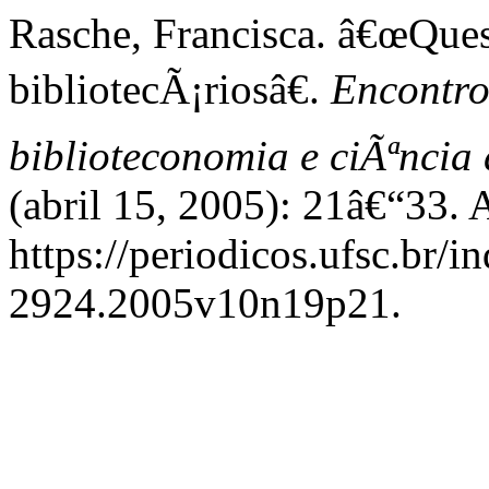
Rasche, Francisca. â€œQue
bibliotecÃ¡riosâ€.
Encontros
biblioteconomia e ciÃªnci
(abril 15, 2005): 21â€“33. 
https://periodicos.ufsc.br/i
2924.2005v10n19p21.