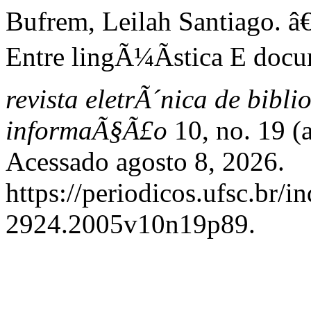
Bufrem, Leilah Santiago. 
Entre lingÃ¼Ã­stica E doc
revista eletrÃ´nica de bibl
informaÃ§Ã£o
10, no. 19 (
Acessado agosto 8, 2026.
https://periodicos.ufsc.br/i
2924.2005v10n19p89.