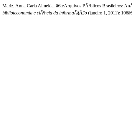
Mariz, Anna Carla Almeida. â€œArquivos PÃºblicos Brasileiros: An
biblioteconomia e ciÃªncia da informaÃ§Ã£o
(janeiro 1, 2011): 106â