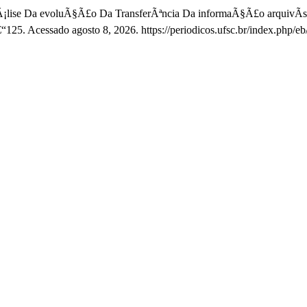
Ã¡lise Da evoluÃ§Ã£o Da TransferÃªncia Da informaÃ§Ã£o arquivÃ­sti
€“125. Acessado agosto 8, 2026. https://periodicos.ufsc.br/index.php/