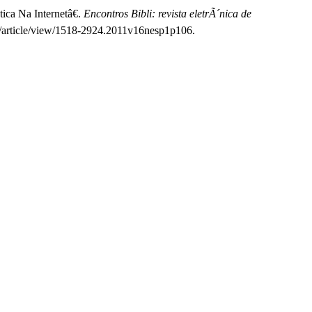
ca Na Internetâ€.
Encontros Bibli: revista eletrÃ´nica de
eb/article/view/1518-2924.2011v16nesp1p106.