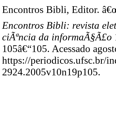
Encontros Bibli, Editor. â
Encontros Bibli: revista el
ciÃªncia da informaÃ§Ã£o
1
105â€“105. Acessado agost
https://periodicos.ufsc.br/i
2924.2005v10n19p105.