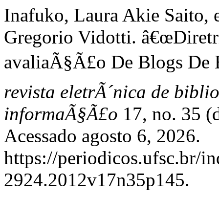
Inafuko, Laura Akie Saito, 
Gregorio Vidotti. â€œDiret
avaliaÃ§Ã£o De Blogs De B
revista eletrÃ´nica de bibl
informaÃ§Ã£o
17, no. 35 (
Acessado agosto 6, 2026.
https://periodicos.ufsc.br/i
2924.2012v17n35p145.