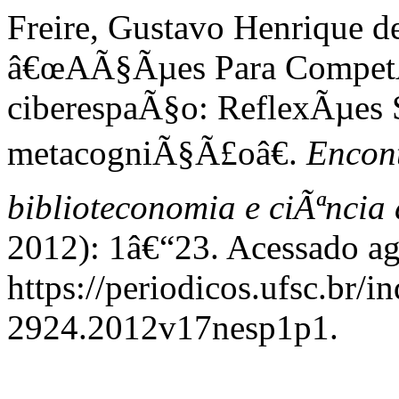
Freire, Gustavo Henrique de
â€œAÃ§Ãµes Para Compet
ciberespaÃ§o: ReflexÃµes 
metacogniÃ§Ã£oâ€.
Encont
biblioteconomia e ciÃªnci
2012): 1â€“23. Acessado ag
https://periodicos.ufsc.br/i
2924.2012v17nesp1p1.