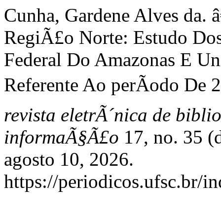
Cunha, Gardene Alves da. â
RegiÃ£o Norte: Estudo Dos
Federal Do Amazonas E Uni
Referente Ao perÃ­odo De 2
revista eletrÃ´nica de bibl
informaÃ§Ã£o
17, no. 35 (
agosto 10, 2026.
https://periodicos.ufsc.br/i