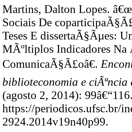
Martins, Dalton Lopes. â€
Sociais De coparticipaÃ§
Teses E dissertaÃ§Ãµes: U
MÃºltiplos Indicadores Na
ComunicaÃ§Ã£oâ€.
Encont
biblioteconomia e ciÃªnci
(agosto 2, 2014): 99â€“116
https://periodicos.ufsc.br/i
2924.2014v19n40p99.