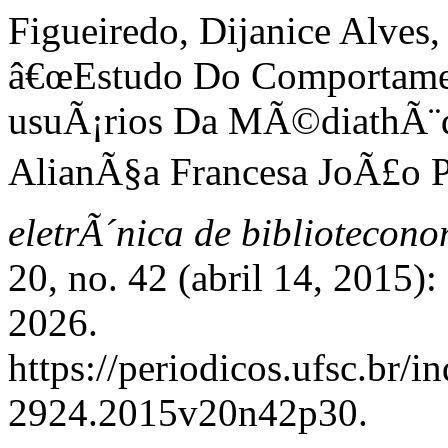
Figueiredo, Dijanice Alves,
â€œEstudo Do Comportamen
usuÃ¡rios Da MÃ©diathÃ¨
AlianÃ§a Francesa JoÃ£o P
eletrÃ´nica de bibliotecon
20, no. 42 (abril 14, 2015)
2026.
https://periodicos.ufsc.br/i
2924.2015v20n42p30.