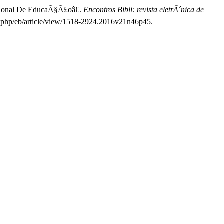
acional De EducaÃ§Ã£oâ€.
Encontros Bibli: revista eletrÃ´nica de
dex.php/eb/article/view/1518-2924.2016v21n46p45.