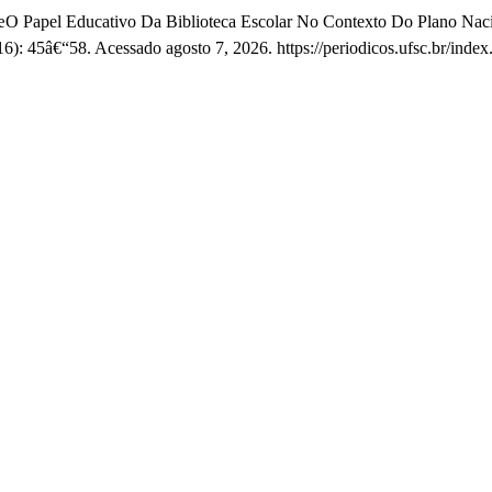
 â€œO Papel Educativo Da Biblioteca Escolar No Contexto Do Plano N
016): 45â€“58. Acessado agosto 7, 2026. https://periodicos.ufsc.br/in