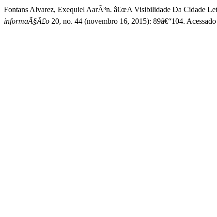
Fontans Alvarez, Exequiel AarÃ³n. â€œA Visibilidade Da Cidade Le
informaÃ§Ã£o
20, no. 44 (novembro 16, 2015): 89â€“104. Acessado a