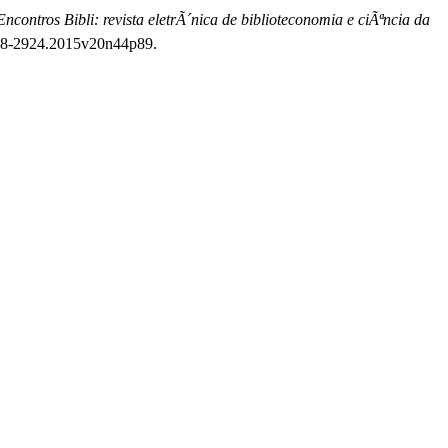
Encontros Bibli: revista eletrÃ´nica de biblioteconomia e ciÃªncia da
1518-2924.2015v20n44p89.