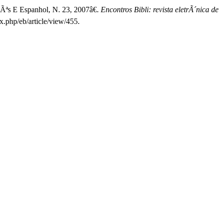
Ãªs E Espanhol, N. 23, 2007â€.
Encontros Bibli: revista eletrÃ´nica 
ex.php/eb/article/view/455.