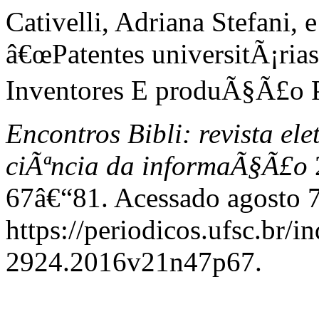
Cativelli, Adriana Stefani, 
â€œPatentes universitÃ¡rias 
Inventores E produÃ§Ã£o P
Encontros Bibli: revista el
ciÃªncia da informaÃ§Ã£o
67â€“81. Acessado agosto 7
https://periodicos.ufsc.br/i
2924.2016v21n47p67.