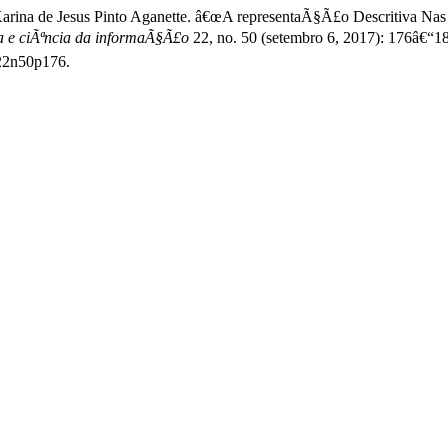
 e Karina de Jesus Pinto Aganette. â€œA representaÃ§Ã£o Descritiva
mia e ciÃªncia da informaÃ§Ã£o
22, no. 50 (setembro 6, 2017): 176â€“18
v22n50p176.