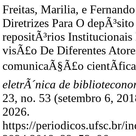
Freitas, Marilia, e Fernan
Diretrizes Para O depÃ³sit
repositÃ³rios Instituciona
visÃ£o De Diferentes Ator
comunicaÃ§Ã£o cientÃ­fica
eletrÃ´nica de bibliotecon
23, no. 53 (setembro 6, 20
2026.
https://periodicos.ufsc.br/i