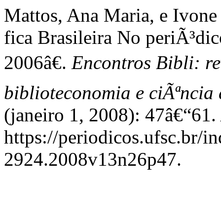
Mattos, Ana Maria, e Ivon
fica Brasileira No periÃ³d
2006â€.
Encontros Bibli: re
biblioteconomia e ciÃªnci
(janeiro 1, 2008): 47â€“61.
https://periodicos.ufsc.br/i
2924.2008v13n26p47.