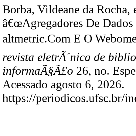
Borba, Vildeane da Rocha, 
â€œAgregadores De Dados 
altmetric.Com E O Webomet
revista eletrÃ´nica de bibl
informaÃ§Ã£o
26, no. Espe
Acessado agosto 6, 2026.
https://periodicos.ufsc.br/i