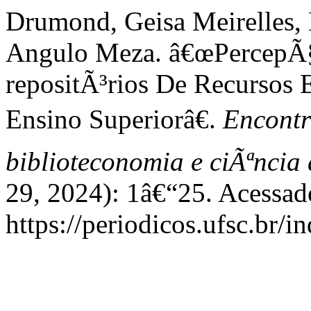
Drumond, Geisa Meirelles, 
Angulo Meza. â€œPercepÃ
repositÃ³rios De Recursos
Ensino Superiorâ€.
Encontro
biblioteconomia e ciÃªnci
29, 2024): 1â€“25. Acessad
https://periodicos.ufsc.br/i